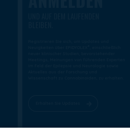
ANMELDEN
UND AUF DEM LAUFENDEN
BLEIBEN.
Registrieren Sie sich, um Updates und
®
Neuigkeiten über EPIDYOLEX
, einschließlich
neuer klinischer Studien, bevorstehender
Meetings, Meinungen von führenden Experten
im Feld der Epilepsie und Neurologie sowie
Aktuelles aus der Forschung und
Wissenschaft zu Cannabinoiden, zu erhalten.
Erhalten Sie Updates