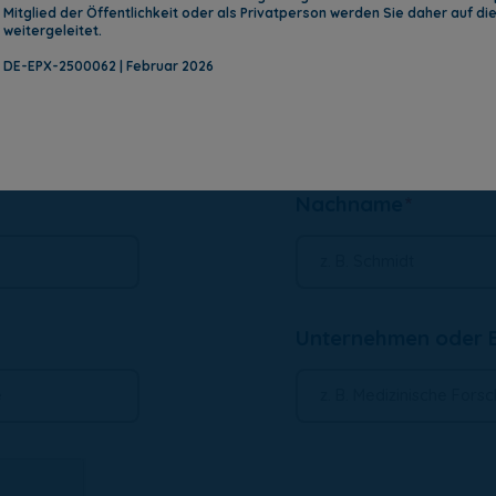
rmular aus, um den Erhalt von Marketingkommunikation und Informat
Mitglied der Öffentlichkeit oder als Privatperson werden Sie daher auf d
weitergeleitet.
cher Art von Kommunikation Sie sich abmelden möchten:
DE-EPX-2500062 | Februar 2026
Post
colm-field-set-two
Nachname
colm-field-set-company
Unternehmen oder E