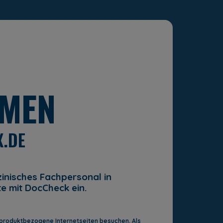
g von Nebenwirkungen
Pflichtangaben
MMEN
X.DE
NGEN
zinisches Fachpersonal in
te mit DocCheck ein.
 produktbezogene Internetseiten besuchen. Als