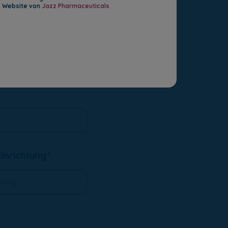
ionen von Jazz Pharmaceuticals abzubestellen.
ie Website von
Jazz Pharmaceuticals
inrichtung