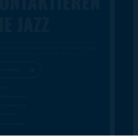
ONTAKTIEREN
IE JAZZ
Website bietet Inhalte zu vielen spezifischen Aspekten von
®
LEX
. Wenn Sie eine allgemeine Frage haben, die auf unserer
 nicht beantwortet wird, kontaktieren Sie uns gerne.
Kontakt
ssum
ngsbedingungen
chutzerklärung
-Richtlinie
-Einstellungen