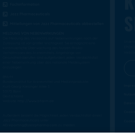
K
Fachinformation
S
Jazz Pharmaceuticals
Mitteilungen von Jazz Pharmaceuticals abbestellen
MELDUNG VON NEBENWIRKUNGEN
Die Meldung des Verdachts auf Nebenwirkungen nach der
Unsere 
Zulassung ist von großer Wichtigkeit. Sie ermöglicht eine
EPIDYO
kontinuierliche Überwachung des Nutzen-Risiko-
Verhältnisses des Arzneimittels. Angehörige von
Website
Gesundheitsberufen sind aufgefordert, jeden Verdachtsfall
einer Nebenwirkung über das nationale Meldesystem
anzuzeigen:
BfArM
Bundesinstitut für Arzneimittel und Medizinprodukte
Impre
Kurt-Georg-Kiesinger Allee 3
53175 Bonn
Nutzu
Deutschland
Website:
http://www.bfarm.de
Datens
Cookie
Außerdem besteht die Möglichkeit, jeden Verdachtsfall direkt
Jazz Pharmaceuticals unter
Cookie
AEreporting@jazzpharma.com
zu melden.