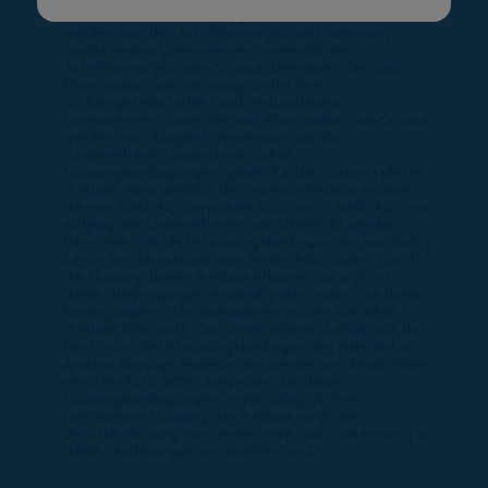
Domainnamen
www.epidyolex.de
(die „Website“)
werden von der Jazz Pharmaceuticals Germany
GmbH, einem Unternehmen innerhalb der
Jazz‑Pharmaceuticals‑Gruppe, betrieben. Die Jazz
Pharmaceuticals Germany GmbH, ihre
Tochtergesellschaften und verbundenen
Unternehmen sowie die Jazz‑Pharmaceuticals‑Gruppe
werden nachfolgend gemeinsam als das
„Unternehmen“ bezeichnet. Diese
Nutzungsbedingungen gelten für die Nutzung dieser
Website, einschließlich der Investor‑Relations‑Seiten,
die von NASDAQ Corporate Solutions („NASDAQ“) im
Auftrag des Unternehmens veröffentlicht werden.
Bitte lesen Sie diese Nutzungsbedingungen sorgfältig,
bevor Sie die Website zum ersten Mal nutzen. Durch
die Nutzung dieser Website erklären Sie sich mit
diesen Bedingungen einverstanden. Wenn Sie diese
Bedingungen nicht akzeptieren, nutzen Sie diese
Website bitte nicht. Das Unternehmen behält sich das
Recht vor, diese Nutzungsbedingungen jederzeit zu
ändern. Etwaige Änderungen werden an dieser Stelle
veröffentlicht. Bitte überprüfen Sie diese
Nutzungsbedingungen regelmäßig, da Ihre
fortgesetzte Nutzung der Website nach der
Veröffentlichung von Änderungen als Zustimmung zu
diesen Änderungen angesehen wird.