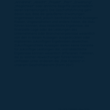
„Annahme“, „Absicht“, „Projekt“, „Plan“, „Erwartung“,
„Möglichkeit“ oder ähnliche Begriffe (einschließlich
deren Verneinungen). Die Geschäftsführung geht
davon aus, dass die geäußerten Erwartungen
angemessen sind, jedoch beinhalten solche Aussagen
Risiken, Ungewissheiten und andere Fakter, die dazu
führen können, dass tatsächliche Ergebnisse, die
finanzielle Lage oder die Leistungen des
Unternehmens oder Branchenergebnisse wesentlich
von den in diesen Aussagen ausgedrückten oder
implizierten zukünftigen Ergebnissen abweichen.
Zukunftsgerichtete Aussagen stellen keine Garantie
für zukünftige Leistungen dar, und tatsächliche
Ergebnisse können wesentlich differieren. Faktoren,
die zu solchen Abweichungen führen können,
umfassen unter anderem die „Risk Factors“ in
unserem Geschäftsbericht (Form 20‑F).
DE-EPX-2500063 | Mai 2026