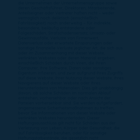
die Unternehmen der Unternehmensgruppe sowie
deren Geschäftsführer, Direktoren, Mitarbeitende,
Anteilseigner oder Vertreter haften nicht – weder
vertraglich noch deliktisch (einschließlich
Fahrlässigkeit) noch anderweitig – für indirekte,
besondere, beiläufig entstandene oder
Folgeschäden, Strafschadensersatz, Umsatz‑ oder
Gewinnausfälle, Verluste von Firmenwert,
Datenverlust oder erwartete Einsparungen oder
sonstige finanzielle Verluste jeglicher Art, die sich aus
oder im Zusammenhang mit dieser Website,
verlinkten Websites oder deren Material ergeben,
einschließlich Schäden durch Viren, die Ihren
Computer, Ihre Software, Daten oder sonstiges
Eigentum infizieren, und zwar aufgrund Ihres Zugriffs
auf diese Website, Ihrer Nutzung dieser Website, Ihres
Navigierens auf dieser Website oder Ihres
Herunterladens von Materialien. Dies gilt unabhängig
davon, ob solche Schäden im normalen Ablauf
entstehen, vorhersehbar oder nach Ansicht der
Parteien vorhersehbar sind. Sie werden aufgefordert,
angemessene Sicherheitsmaßnahmen zu treffen,
bevor Sie Informationen von dieser Website oder
verlinkten Websites herunterladen. Dieser
Haftungsausschluss gilt nicht für Schäden aus der
Verletzung von Leben, Körper oder Gesundheit, die
auf Fahrlässigkeit beruhen, oder für sonstige
Haftungstatbestände, die gesetzlich nicht