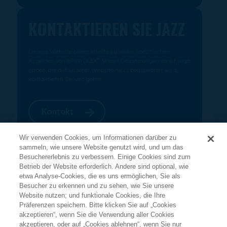
KONTAKTIEREN SIE JAZZ
Unsere Website bietet Inhalte zu vielen spezifischen
®
Aspekten von EPIDYOLEX
. Wenn Sie eine allgemeine Frage
haben, die auf unserer Website nicht beantwortet wird,
kontaktieren Sie uns gerne.
Kontakt
Wir verwenden Cookies, um Informationen darüber zu
sammeln, wie unsere Website genutzt wird, und um das
Impressum
Besuchererlebnis zu verbessern. Einige Cookies sind zum
Betrieb der Website erforderlich. Andere sind optional, wie
etwa Analyse-Cookies, die es uns ermöglichen, Sie als
Nutzungsbedingungen
Besucher zu erkennen und zu sehen, wie Sie unsere
Website nutzen; und funktionale Cookies, die Ihre
Datenschutzerklärung
Präferenzen speichern. Bitte klicken Sie auf „Cookies
akzeptieren“, wenn Sie die Verwendung aller Cookies
Cookie-Richtlinie
akzeptieren, oder auf „Cookies ablehnen“, wenn Sie nur