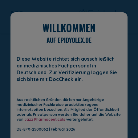
WILLKOMMEN
Skip to main content
AUF EPIDYOLEX.DE
NUTZUNGSBEDINGUNGEN
Diese Website richtet sich ausschlieẞlich
an medizinisches Fachpersonal in
Deutschland. Zur Verifizierung loggen Sie
Bitte lesen Sie diese
sich bitte mit DocCheck ein.
Nutzungsbedingungen, bevor
Sie die Website zum ersten
Aus rechtlichen Gründen dürfen nur Angehörige
medizinischer Fachkreise produktbezogene
Mal verwenden.
Internetseiten besuchen. Als Mitglied der Öffentlichkeit
oder als Privatperson werden Sie daher auf die Website
von
Jazz Pharmaceuticals
weitergeleitet.
DE-EPX-2500062 | Februar 2026
Diese Website sowie alle Seiten und Inhalte unter dem